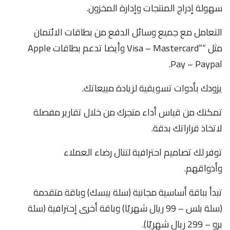
سهولة إدراج المنتجات وإدارة المخزون.
التعامل مع جميع وسائل الدفع من بطاقات الائتمان
مثل “”Visa – Mastercard وأيضا تدعم بطاقات Apple
Pay – Paypal.
يزودك بأدوات تسويقية لزيادة مبيعاتك.
تمكنك من قياس أداء متجرك من خلال تقارير مفصلة
لاتخاذ قراراتك بدقة.
توفر لك تصاميم احترافية لتنال رضاء العملاء
وأذواقهم.
تبدأ بباقة أساسية مجانية (سلة بيسك) وباقة متقدمة
(سلة بلس – 99 ريال شهريًا) وباقة أخرى إحترافية (سلة
برو – 299 ريال شهريًا).