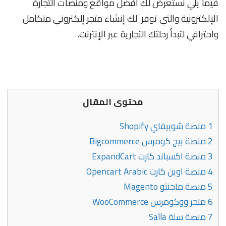
فيما يلي نستعرض لك أفضل مواقع ومنصات التجارة
الإلكترونية والتي توفر لك إنشاء متجر إلكتروني متكامل
واحترافي لتبدأ رحلتك التجارية عبر الإنترنت.
محتوى المقال
1
منصة شوبيفاي Shopify
2
منصة بيج كومرس Bigcommerce
3
منصة اكسباند كارت ExpandCart
4
منصة اوبن كارت Opencart Arabic
5
منصة ماجنتو Magento
6
متجر ووكومرس WooCommerce
7
منصة سلة Salla