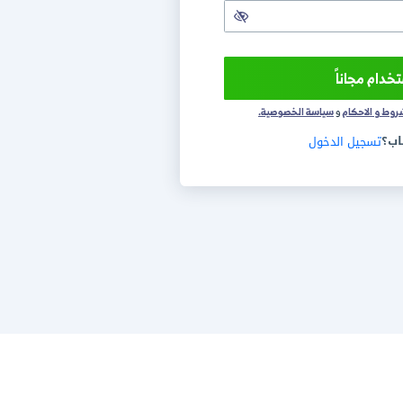
+1
سة الخصوصية.
ول