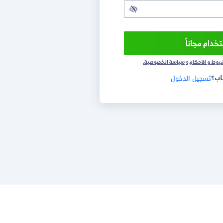
+1
سة الخصوصية.
ول