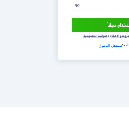
+1
سة الخصوصية.
ول