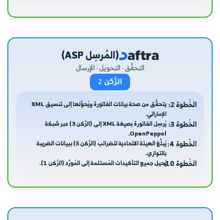
(المُرسِل ASP)
التحقُّق · التحويل · الإرسال
الرُّكن 2
الخُطوة 2:
يتحقَّق من صحة بيانات الفاتورة ويُحوِّلها إلى تنسيق XML
الإماراتي.
الخُطوة 3:
يُرسِل الفاتورة بصيغة XML إلى (الرُّكن 3) عبر شبكة
OpenPeppol.
الخُطوة 4:
يُبلِّغ الهيئة الاتحادية للضرائب (الرُّكن 5) ببيانات الضريبة
بالتوازي.
الخُطوة 10:
يُحيل جميع التأكيدات المُستلمة إلى المُورِّد (الرُّكن 1).