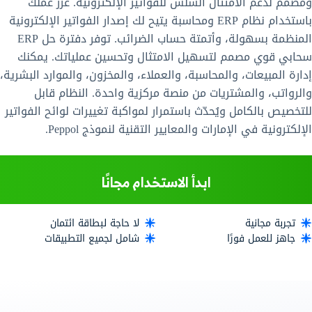
ومصمم لدعم الامتثال السلس للفواتير الإلكترونية. عزز عملك
باستخدام نظام ERP ومحاسبة يتيح لك إصدار الفواتير الإلكترونية
المنظمة بسهولة، وأتمتة حساب الضرائب. توفر دفترة حل ERP
سحابي قوي مصمم لتسهيل الامتثال وتحسين عملياتك. يمكنك
إدارة المبيعات، والمحاسبة، والعملاء، والمخزون، والموارد البشرية،
والرواتب، والمشتريات من منصة مركزية واحدة. النظام قابل
للتخصيص بالكامل ويُحدّث باستمرار لمواكبة تغييرات لوائح الفواتير
الإلكترونية في الإمارات والمعايير التقنية لنموذج Peppol.
ابدأ الاستخدام مجانًا
تجربة مجانية
لا حاجة لبطاقة ائتمان
جاهز للعمل فورًا
شامل لجميع التطبيقات