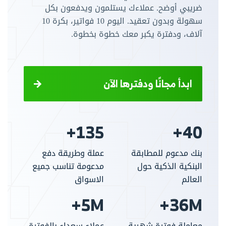
ضريبي أوضح. عملاءك يستلمون ويدفعون بكل
سهولة وبدون تعقيد. اليوم 10 فواتير، بكرة 10
آلاف، ودفترة يكبر معك خطوة بخطوة.
ابدأ مجانًا ودفترها الآن
135+
40+
بنك مدعوم للمطابقة
عملة وطريقة دفع
البنكية الذكية حول
مدعومة تناسب جميع
العالم
الاسواق
5M+
36M+
معاملة فوترة شهرية
عملاء سعداء بالفوترة