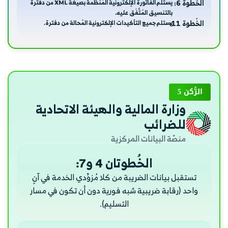
الخُطوة 6:
يستلم الفاتورة الإلكترونية المُنظَّمة بصيغة XML من دفترة
بالتنسيق المُتَّفَق عليه.
الخُطوة 11:
يستلم جميع التأكيدات الإلكترونية المُحالة من دفترة.
الرُّكن 5
وزارة المالية والهيئة الاتحادية
للضرائب
منصّة البيانات المركزية
الخُطوتان 4 و7:
تستقبل بيانات الضريبة من كلا مُزوِّدي الخدمة في آنٍ
واحد (رقابة ضريبية شبه فورية دون أن تكون في مسار
التسليم).